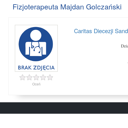
Fizjoterapeuta Majdan Golczański
Caritas Diecezji San
Dzi
Oceń