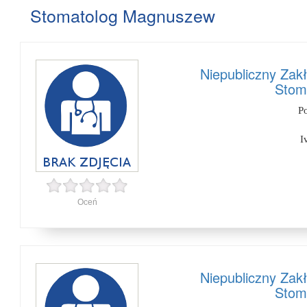
Stomatolog Magnuszew
Niepubliczny Zak
Stom
P
I
Oceń
Niepubliczny Zak
Stom