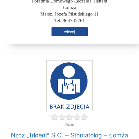
Poradnia Domowego Leczenia Tlenem
Łomża
Marsz. Józefa Piłsudskiego 11
Tel. 864733761
więcej
Oceń
Nzoz „Trident” S.C. – Stomatolog – Łomża