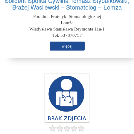
Solident Spółka Cywilna Tomasz Stypułkowski,
Błażej Wasilewski – Stomatolog – Łomża
Poradnia Protetyki Stomatologicznej
Łomża
Władysława Stanisława Reymonta 11a/1
Tel. 537870757
więcej