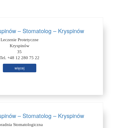
spinów – Stomatolog – Kryspinów
Leczenie Protetyczne
Kryspinów
35
Tel. +48 12 280 75 22
więcej
spinów – Stomatolog – Kryspinów
oradnia Stomatologiczna