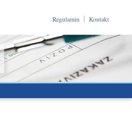
Regulamin
Kontakt