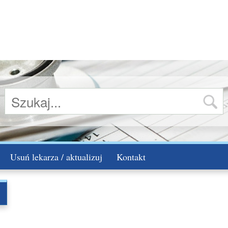
Usuń lekarza / aktualizuj
Kontakt