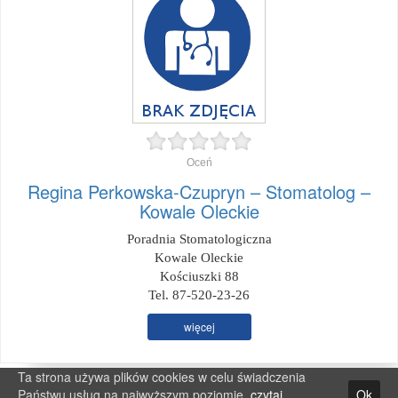
Oceń
Regina Perkowska-Czupryn – Stomatolog –
Kowale Oleckie
Poradnia Stomatologiczna
Kowale Oleckie
Kościuszki 88
Tel. 87-520-23-26
więcej
Ta strona używa plików cookies w celu świadczenia
Państwu usług na najwyższym poziomie.
czytaj
Ok