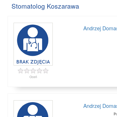
Stomatolog Koszarawa
Andrzej Domas
Oceń
Andrzej Domas
P