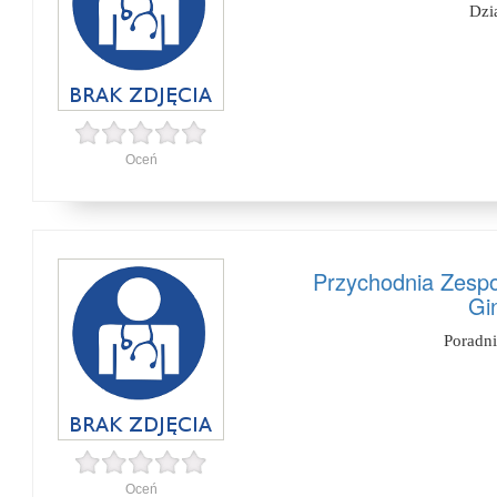
Dzi
Oceń
Przychodnia Zespo
Gi
Poradn
Oceń