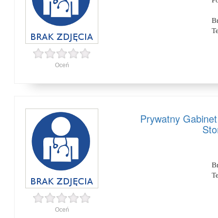
P
B
T
Oceń
Prywatny Gabinet
Sto
B
T
Oceń