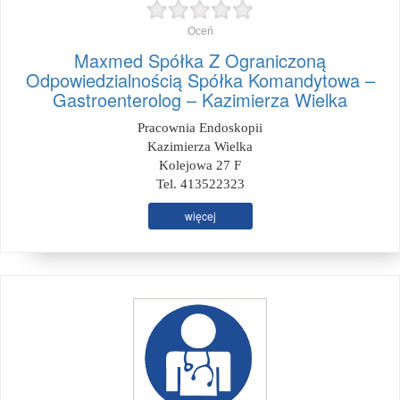
Oceń
Maxmed Spółka Z Ograniczoną
Odpowiedzialnością Spółka Komandytowa –
Gastroenterolog – Kazimierza Wielka
Pracownia Endoskopii
Kazimierza Wielka
Kolejowa 27 F
Tel. 413522323
więcej