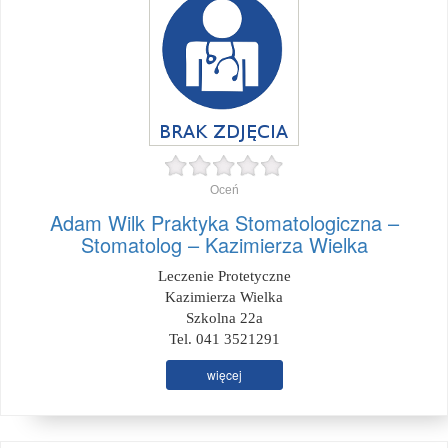
Oceń
Adam Wilk Praktyka Stomatologiczna –
Stomatolog – Kazimierza Wielka
Leczenie Protetyczne
Kazimierza Wielka
Szkolna 22a
Tel. 041 3521291
więcej