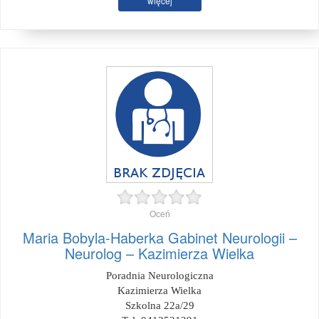
więcej
Oceń
Maria Bobyla-Haberka Gabinet Neurologii –
Neurolog – Kazimierza Wielka
Poradnia Neurologiczna
Kazimierza Wielka
Szkolna 22a/29