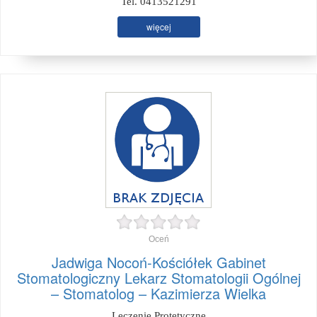
Tel. 0413521291
więcej
Oceń
Jadwiga Nocoń-Kościółek Gabinet
Stomatologiczny Lekarz Stomatologii Ogólnej
– Stomatolog – Kazimierza Wielka
Leczenie Protetyczne