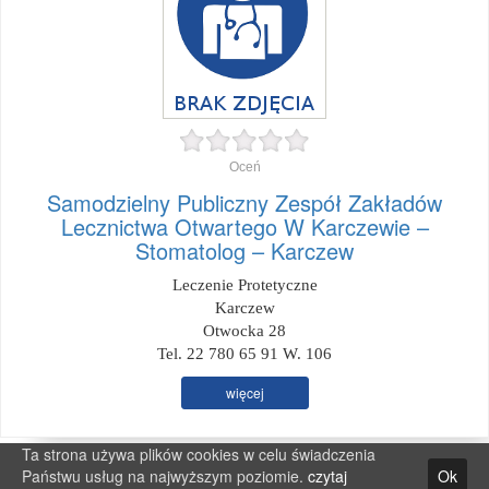
Oceń
Samodzielny Publiczny Zespół Zakładów
Lecznictwa Otwartego W Karczewie –
Stomatolog – Karczew
Leczenie Protetyczne
Karczew
Otwocka 28
Tel. 22 780 65 91 W. 106
więcej
Ta strona używa plików cookies w celu świadczenia
Państwu usług na najwyższym poziomie.
czytaj
Ok
All rights reserved