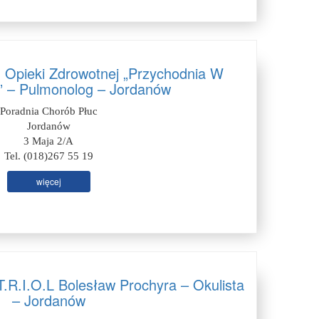
d Opieki Zdrowotnej „Przychodnia W
” – Pulmonolog – Jordanów
Poradnia Chorób Płuc
Jordanów
3 Maja 2/A
Tel. (018)267 55 19
więcej
T.R.I.O.L Bolesław Prochyra – Okulista
– Jordanów