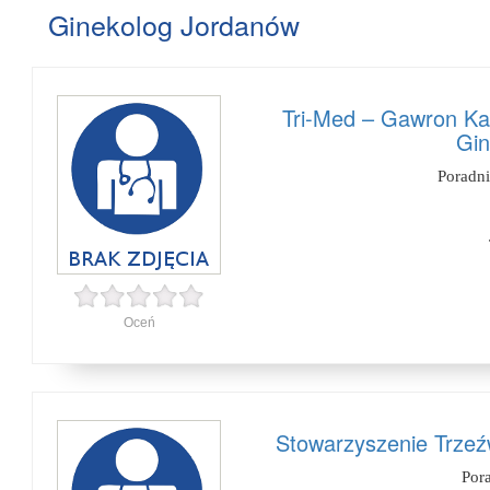
Ginekolog Jordanów
Tri-Med – Gawron Ka
Gin
Poradn
Oceń
Stowarzyszenie Trzeź
Por