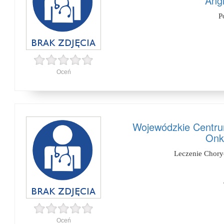
Angi
P
Oceń
Wojewódzkie Centrum 
Onk
Leczenie Chor
Oceń