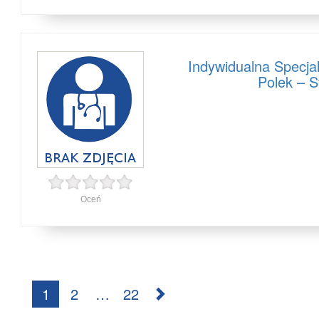
Indywidualna Specja
Polek – S
Oceń
Nawigacja
1
2
…
22
po