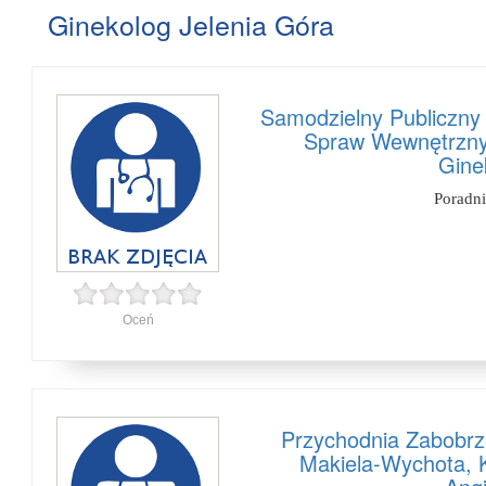
Ginekolog Jelenia Góra
Samodzielny Publiczny 
Spraw Wewnętrznyc
Gine
Poradn
Oceń
Przychodnia Zabobrz
Makiela-Wychota, 