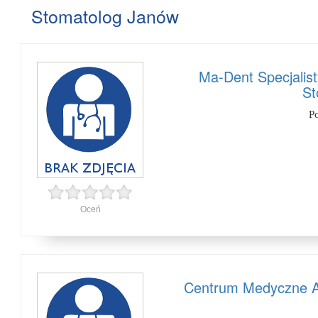
Stomatolog Janów
Ma-Dent Specjalis
St
P
Oceń
Centrum Medyczne An