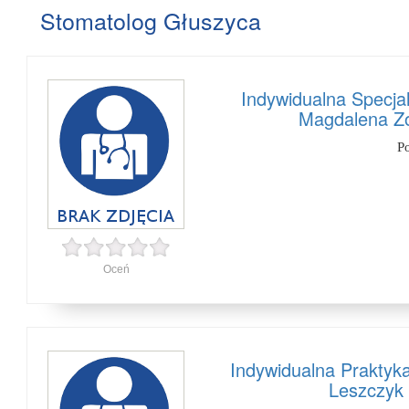
Stomatolog Głuszyca
Indywidualna Specja
Magdalena Zo
P
Oceń
Indywidualna Praktyk
Leszczyk 