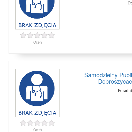
P
Oceń
Samodzielny Publ
Dobroszycac
Poradn
Oceń