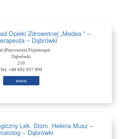
ład Opieki Zdrowotnej „Medea ” –
terapeuta – Dąbrówki
ał (Pracownia) Fizjoterapii
Dąbrówki
210
Tel. +48 692 937 999
więcej
ogiczny Lek. Stom. Helena Musz –
matolog – Dąbrówki