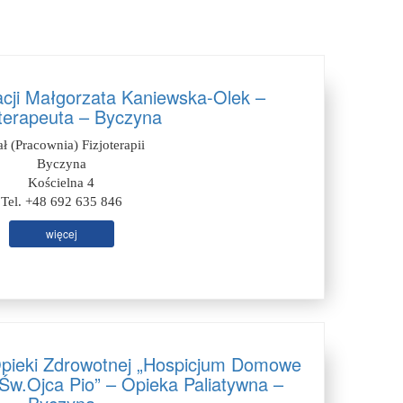
acji Małgorzata Kaniewska-Olek –
oterapeuta – Byczyna
ał (Pracownia) Fizjoterapii
Byczyna
Kościelna 4
Tel. +48 692 635 846
więcej
Opieki Zdrowotnej „Hospicjum Domowe
 Św.Ojca Pio” – Opieka Paliatywna –