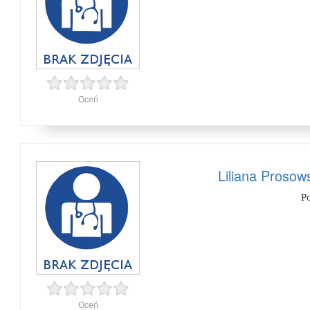
Oceń
Liliana Prosow
P
Oceń