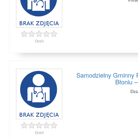
Pora
Oceń
Samodzielny Gminny P
Błoniu –
Dzi
Oceń