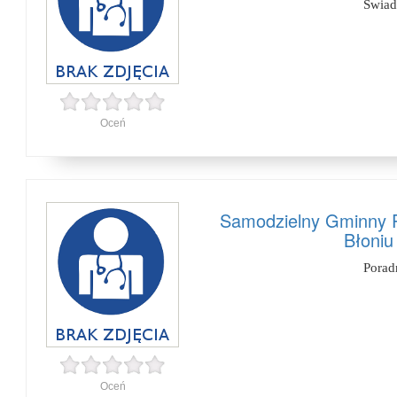
Świad
Oceń
Samodzielny Gminny P
Błoniu
Porad
Oceń