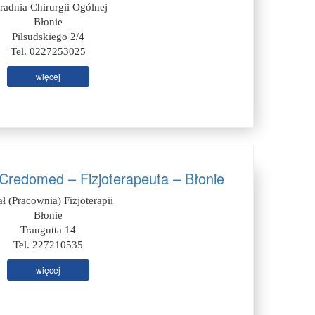
radnia Chirurgii Ogólnej
Błonie
Pilsudskiego 2/4
Tel. 0227253025
więcej
redomed – Fizjoterapeuta – Błonie
ał (Pracownia) Fizjoterapii
Błonie
Traugutta 14
Tel. 227210535
więcej