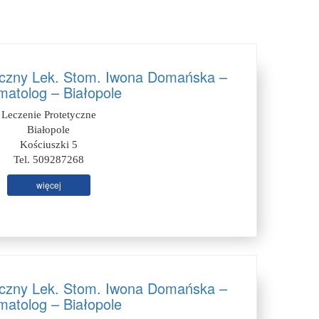
iczny Lek. Stom. Iwona Domańska –
matolog – Białopole
Leczenie Protetyczne
Białopole
Kościuszki 5
Tel. 509287268
więcej
iczny Lek. Stom. Iwona Domańska –
matolog – Białopole