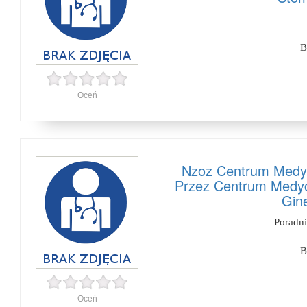
B
Oceń
Nzoz Centrum Medy
Przez Centrum Medyc
Gine
Poradn
B
Oceń