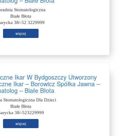
atolog – Białe Błota
oradnia Stomatologiczna
Białe Błota
arycka 38/-52 3229999
więcej
czne Ikar W Bydgoszczy Utworzony
zne Ikar – Borowicz Spółka Jawna –
atolog – Białe Błota
a Stomatologiczna Dla Dzieci
Białe Błota
arycka 38/-523229999
więcej