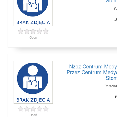
Stom
P
B
Oceń
Nzoz Centrum Medy
Przez Centrum Medyc
Stom
Poradni
B
Oceń