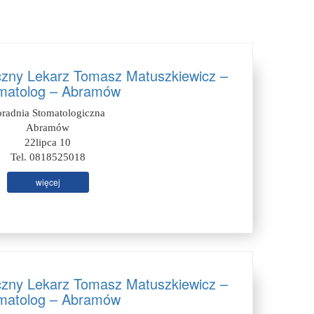
czny Lekarz Tomasz Matuszkiewicz –
matolog – Abramów
oradnia Stomatologiczna
Abramów
22lipca 10
Tel. 0818525018
więcej
czny Lekarz Tomasz Matuszkiewicz –
matolog – Abramów